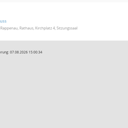
huss
Rappenau, Rathaus, Kirchplatz 4, Sitzungssaal
rung: 07.08.2026 15:00:34