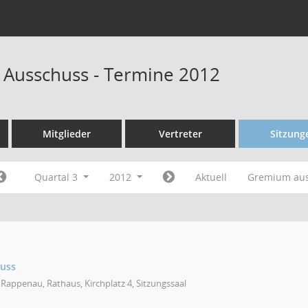
 Ausschuss - Termine 2012
Mitglieder
Vertreter
Sitzung
Quartal 3
2012
Aktuell
Gremium au
huss
Rappenau, Rathaus, Kirchplatz 4, Sitzungssaal