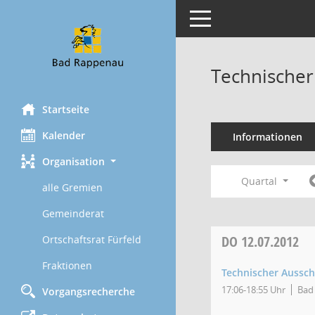
Toggle navigation
Technischer
Startseite
Kalender
Informationen
Organisation
Quartal
alle Gremien
Gemeinderat
DO
12.07.2012
Ortschaftsrat Fürfeld
Fraktionen
Technischer Aussc
17:06-18:55 Uhr
Bad 
Vorgangsrecherche