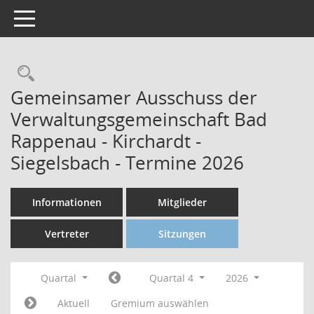
Toggle navigation
Gemeinsamer Ausschuss der
Verwaltungsgemeinschaft Bad
Rappenau - Kirchardt -
Siegelsbach - Termine 2026
Informationen
Mitglieder
Vertreter
Sitzungen
Quartal
Quartal 4
2026
Aktuell
Gremium auswählen