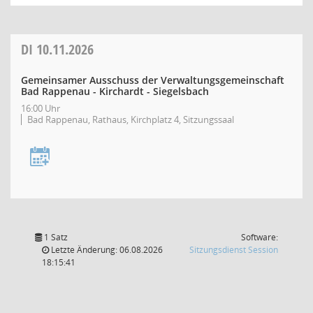
DI
10.11.2026
Gemeinsamer Ausschuss der Verwaltungsgemeinschaft
Bad Rappenau - Kirchardt - Siegelsbach
16:00 Uhr
Bad Rappenau, Rathaus, Kirchplatz 4, Sitzungssaal
1 Satz
Software:
(Wird in
Letzte Änderung: 06.08.2026
Sitzungsdienst
Session
18:15:41