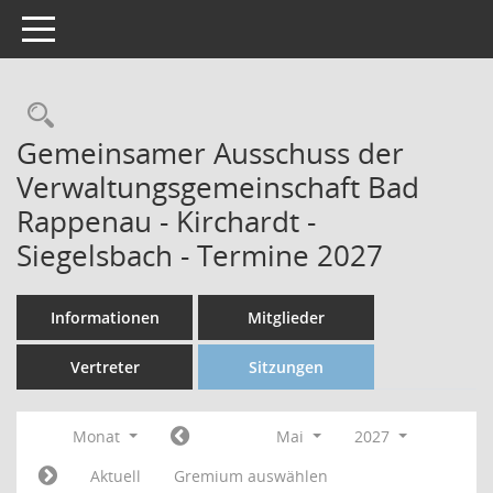
Toggle navigation
Gemeinsamer Ausschuss der
Verwaltungsgemeinschaft Bad
Rappenau - Kirchardt -
Siegelsbach - Termine 2027
Informationen
Mitglieder
Vertreter
Sitzungen
Monat
Mai
2027
Aktuell
Gremium auswählen