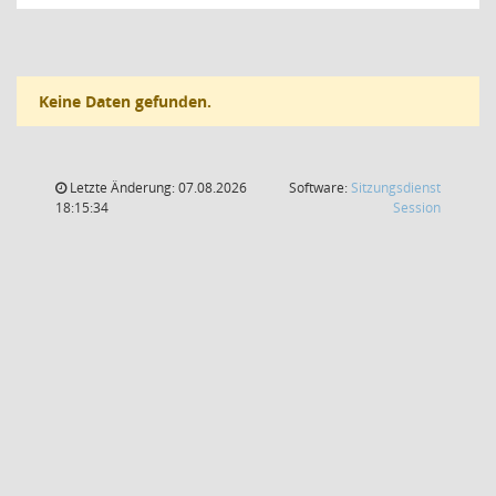
Keine Daten gefunden.
Letzte Änderung: 07.08.2026
Software:
Sitzungsdienst
(Wird in
18:15:34
Session