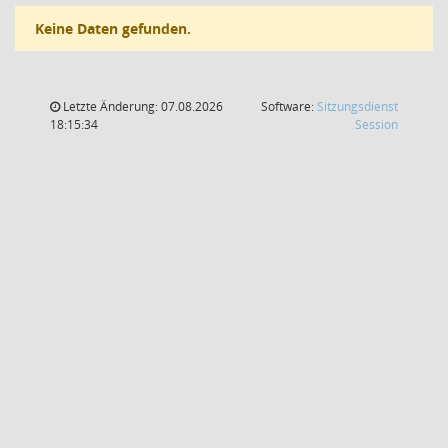
Keine Daten gefunden.
Letzte Änderung: 07.08.2026
Software:
Sitzungsdienst
(Wird in
18:15:34
Session