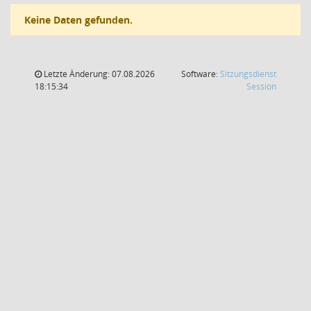
Keine Daten gefunden.
Letzte Änderung: 07.08.2026
Software:
Sitzungsdienst
(Wird in
18:15:34
Session