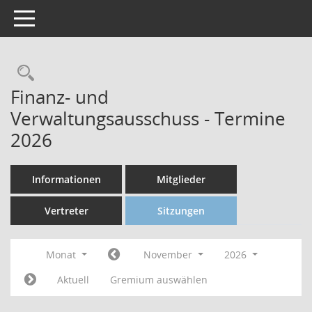
Toggle navigation
Finanz- und
Verwaltungsausschuss - Termine
2026
Informationen
Mitglieder
Vertreter
Sitzungen
Monat
November
2026
Aktuell
Gremium auswählen