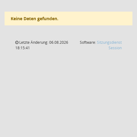
Keine Daten gefunden.
Letzte Änderung: 06.08.2026
Software:
Sitzungsdienst
(Wird in
18:15:41
Session