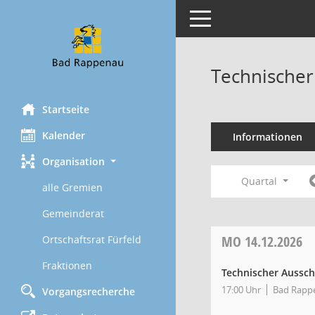
Toggle navigation
Technischer
Startseite
Kalender
Informationen
Organisation
Quartal
alle Gremien
Gemeinderat
MO
14.12.2026
Ortschaftsrat Fürfeld
Fraktionen
Technischer Aussc
17:00 Uhr
Bad Rappe
Vorgangsrecherche