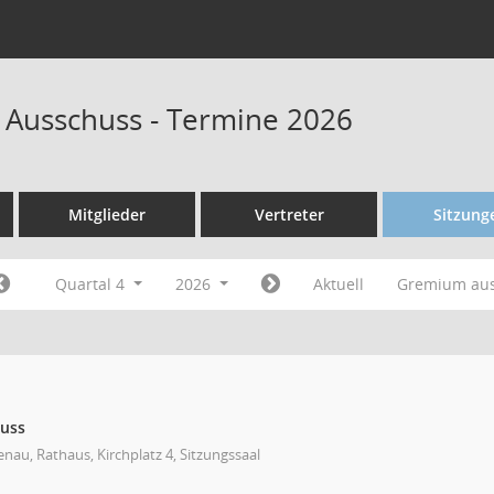
 Ausschuss - Termine 2026
Mitglieder
Vertreter
Sitzung
Quartal 4
2026
Aktuell
Gremium au
huss
nau, Rathaus, Kirchplatz 4, Sitzungssaal