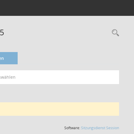
25
en
swählen
(Wird in
Software:
Sitzungsdienst
Session