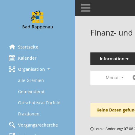
Toggle navigation
Finanz- und
Startseite
Kalender
Informationen
Organisation
Monat
alle Gremien
Gemeinderat
Ortschaftsrat Fürfeld
Keine Daten gefun
Fraktionen
Vorgangsrecherche
Letzte Änderung: 07.08.