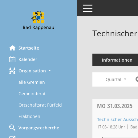
Toggle navigation
Technischer
Startseite
Kalender
Informationen
Organisation
Quartal
alle Gremien
Gemeinderat
MO
31.03.2025
Ortschaftsrat Fürfeld
Fraktionen
Technischer Aussc
17:03-18:28 Uhr
Bad 
Vorgangsrecherche