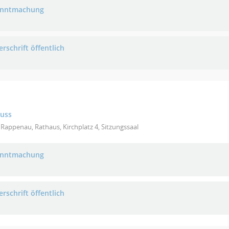
anntmachung
rschrift öffentlich
huss
Rappenau, Rathaus, Kirchplatz 4, Sitzungssaal
anntmachung
rschrift öffentlich