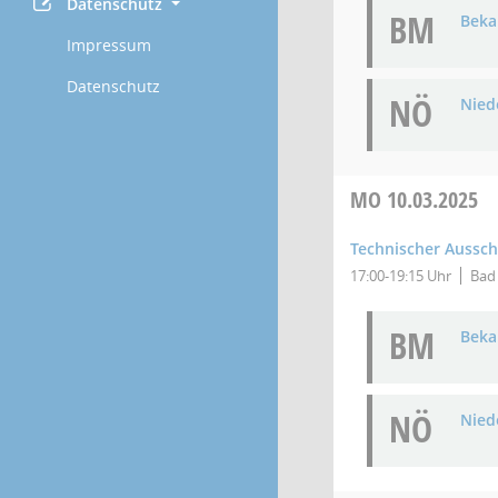
Datenschutz
BM
Bek
Impressum
Datenschutz
NÖ
Niede
MO
10.03.2025
Technischer Aussc
17:00-19:15 Uhr
Bad 
BM
Bek
NÖ
Niede