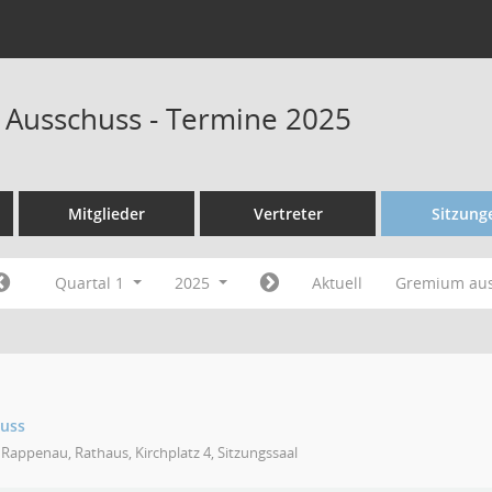
 Ausschuss - Termine 2025
Mitglieder
Vertreter
Sitzung
Quartal 1
2025
Aktuell
Gremium au
huss
Rappenau, Rathaus, Kirchplatz 4, Sitzungssaal