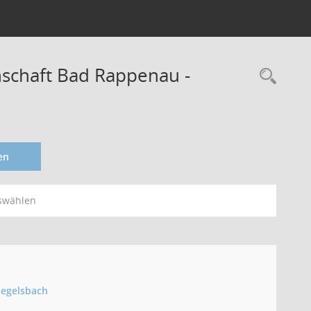
schaft Bad Rappenau -
en
swählen
iegelsbach