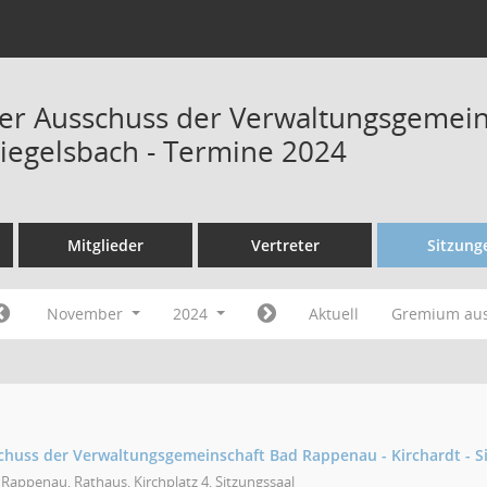
r Ausschuss der Verwaltungsgemein
Siegelsbach - Termine 2024
Mitglieder
Vertreter
Sitzung
November
2024
Aktuell
Gremium au
uss der Verwaltungsgemeinschaft Bad Rappenau - Kirchardt - S
Rappenau, Rathaus, Kirchplatz 4, Sitzungssaal