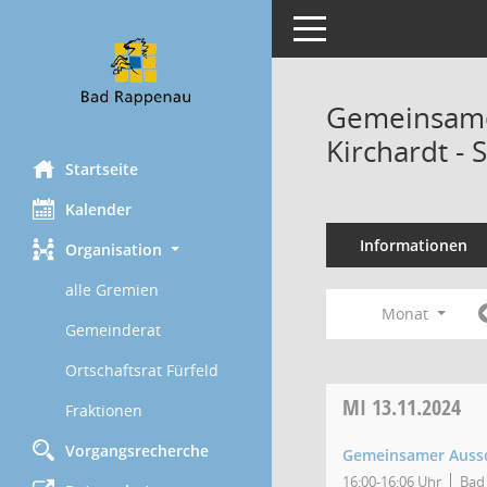
Toggle navigation
Gemeinsame
Kirchardt - 
Startseite
Kalender
Informationen
Organisation
alle Gremien
Monat
Gemeinderat
Ortschaftsrat Fürfeld
MI
13.11.2024
Fraktionen
Vorgangsrecherche
Gemeinsamer Aussch
16:00-16:06 Uhr
Bad 