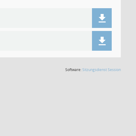
(Wird in
Software:
Sitzungsdienst
Session