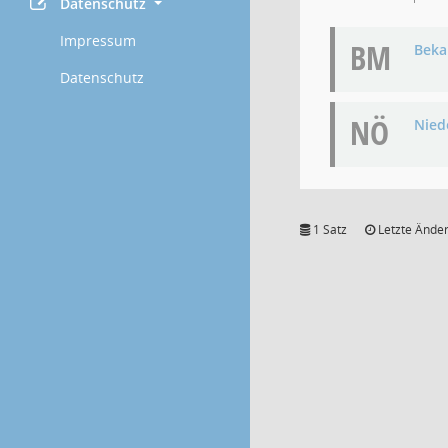
Datenschutz
Impressum
BM
Bek
Datenschutz
NÖ
Niede
1 Satz
Letzte Änder