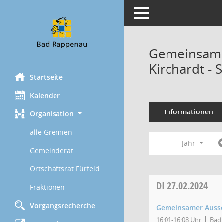
Toggle navigation
Gemeinsame
Kirchardt - 
Startseite
Kalender
Informationen
Organisation
alle Gremien
Jahr
Gemeinderat
Ortschaftsrat Fürfeld
DI
27.02.2024
Fraktionen
Vorgangsrecherche
Gemeinsamer Aussch
16:01-16:08 Uhr
Bad 