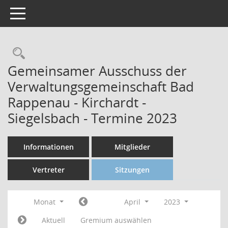
Toggle navigation
Gemeinsamer Ausschuss der
Verwaltungsgemeinschaft Bad
Rappenau - Kirchardt -
Siegelsbach - Termine 2023
Informationen
Mitglieder
Vertreter
Sitzungen
Monat
April
2023
Aktuell
Gremium auswählen