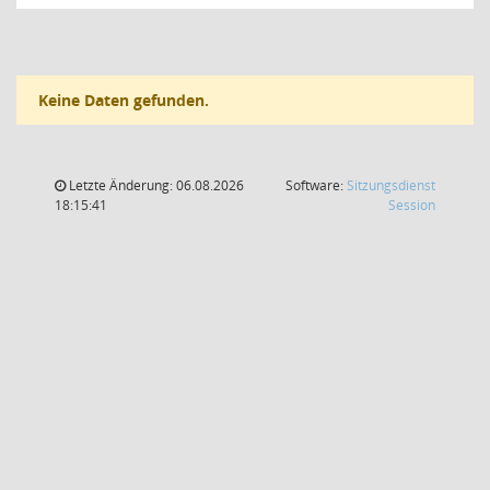
Keine Daten gefunden.
Letzte Änderung: 06.08.2026
Software:
Sitzungsdienst
(Wird in
18:15:41
Session