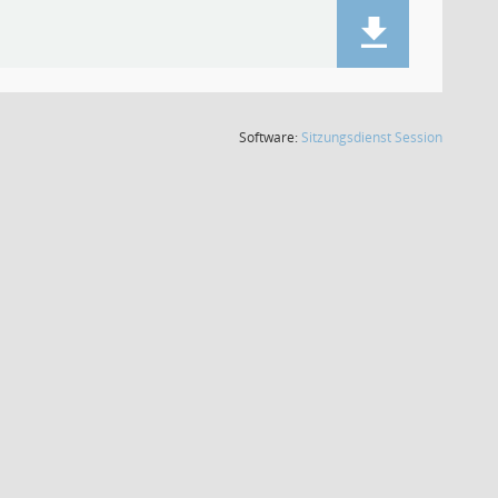
(Wird in
Software:
Sitzungsdienst
Session