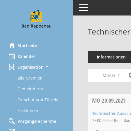
Toggle navigation
Technischer
Startseite
Kalender
Informationen
Organisation
Monat
alle Gremien
Gemeinderat
MO
20.09.2021
Ortschaftsrat Fürfeld
Fraktionen
Technischer Aussc
17:00-20:25 Uhr
Bad 
Vorgangsrecherche