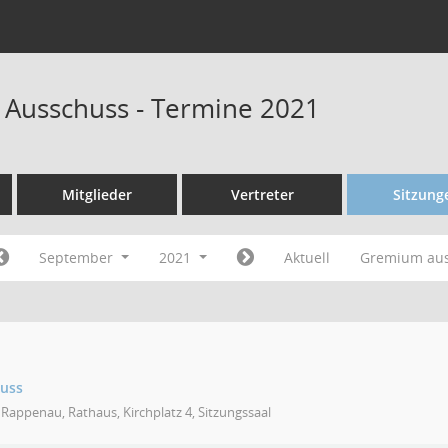
 Ausschuss - Termine 2021
Mitglieder
Vertreter
Sitzung
September
2021
Aktuell
Gremium au
huss
Rappenau, Rathaus, Kirchplatz 4, Sitzungssaal