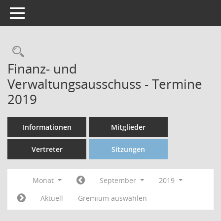
Toggle navigation
Finanz- und
Verwaltungsausschuss - Termine
2019
Informationen
Mitglieder
Vertreter
Sitzungen
Monat
September
2019
Aktuell
Gremium auswählen