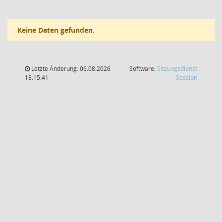
Keine Daten gefunden.
Letzte Änderung: 06.08.2026
Software:
Sitzungsdienst
(Wird in
18:15:41
Session