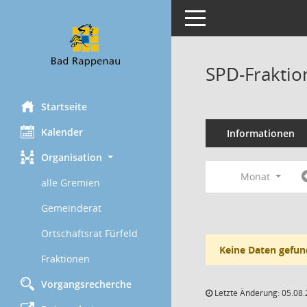
Toggle navigation
SPD-Fraktio
Startseite
Kalender
Informationen
Organisation
Monat
alle Gremien
Gemeinderat
Ortschaftsrat Fürfeld
Keine Daten gefun
Fraktionen
Vorgangsrecherche
Letzte Änderung: 05.08.