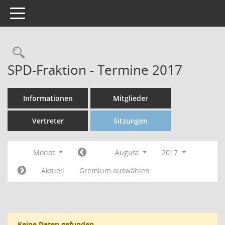
Toggle navigation
SPD-Fraktion - Termine 2017
Informationen
Mitglieder
Vertreter
Sitzungen
Monat
August
2017
Aktuell
Gremium auswählen
Keine Daten gefunden.