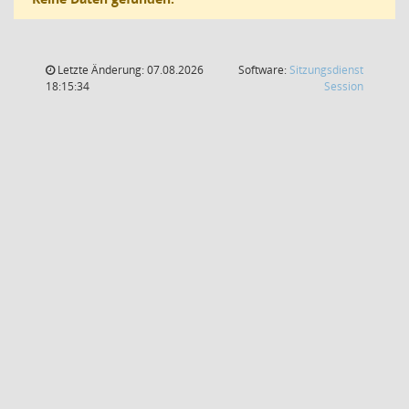
Letzte Änderung: 07.08.2026
Software:
Sitzungsdienst
(Wird in
18:15:34
Session