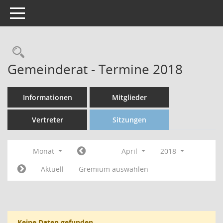
Toggle navigation
Gemeinderat - Termine 2018
Informationen
Mitglieder
Vertreter
Sitzungen
Monat
April
2018
Aktuell
Gremium auswählen
Keine Daten gefunden.