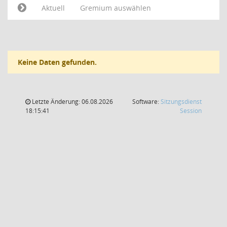
Aktuell
Gremium auswählen
Keine Daten gefunden.
Letzte Änderung: 06.08.2026
Software:
Sitzungsdienst
(Wird in
18:15:41
Session