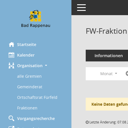
Toggle navigation
FW-Fraktion
Startseite
Kalender
Informationen
Organisation
Monat
alle Gremien
Gemeinderat
Ortschaftsrat Fürfeld
Keine Daten gefun
Fraktionen
Vorgangsrecherche
Letzte Änderung: 07.08.