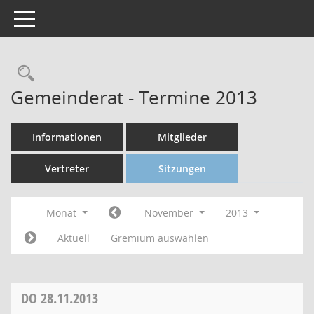
Toggle navigation
Gemeinderat - Termine 2013
Informationen
Mitglieder
Vertreter
Sitzungen
Monat
November
2013
Aktuell
Gremium auswählen
DO
28.11.2013