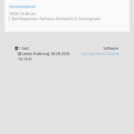
Gemeinderat
18:00-19:48 Uhr
Bad Rappenau, Rathaus, Kirchplatz 4, Sitzungssaal
1 Satz
Software:
(Wird in
Letzte Änderung: 06.08.2026
Sitzungsdienst
Session
18:15:41