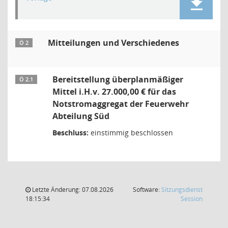
Mitteilungen und Verschiedenes
Ö 2
Bereitstellung überplanmäßiger
Ö 2.1
Mittel i.H.v. 27.000,00 € für das
Notstromaggregat der Feuerwehr
Abteilung Süd
Beschluss:
einstimmig beschlossen
Letzte Änderung: 07.08.2026
Software:
Sitzungsdienst
(Wird in
18:15:34
Session