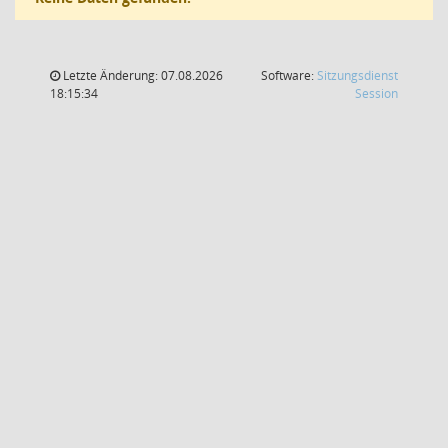
Letzte Änderung: 07.08.2026
Software:
Sitzungsdienst
(Wird in
18:15:34
Session