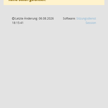
Letzte Änderung: 06.08.2026
Software:
Sitzungsdienst
(Wird in
18:15:41
Session