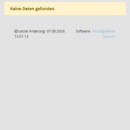
Keine Daten gefunden.
Letzte Änderung: 07.08.2026
Software:
Sitzungsdienst
(Wird in
13:01:13
Session