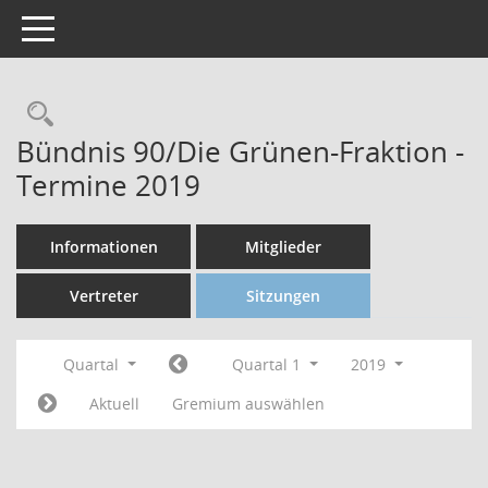
Toggle navigation
Bündnis 90/Die Grünen-Fraktion -
Termine 2019
Informationen
Mitglieder
Vertreter
Sitzungen
Quartal
Quartal 1
2019
Aktuell
Gremium auswählen