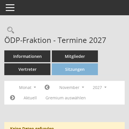
Toggle navigation
ÖDP-Fraktion - Termine 2027
Informationen
Mitglieder
Vertreter
Sitzungen
Monat
November
2027
Aktuell
Gremium auswählen
Keine Daten gefunden.