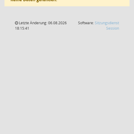
Letzte Änderung: 06.08.2026
Software:
Sitzungsdienst
(Wird in
18:15:41
Session