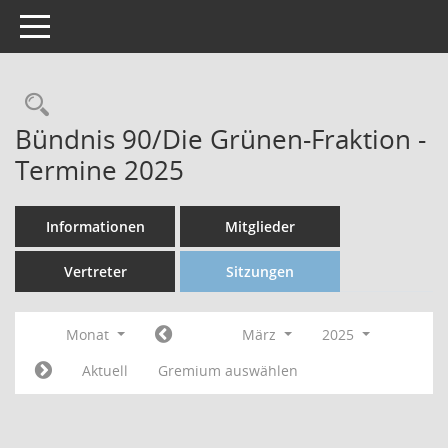
Toggle navigation
Bündnis 90/Die Grünen-Fraktion -
Termine 2025
Informationen
Mitglieder
Vertreter
Sitzungen
Monat
März
2025
Aktuell
Gremium auswählen