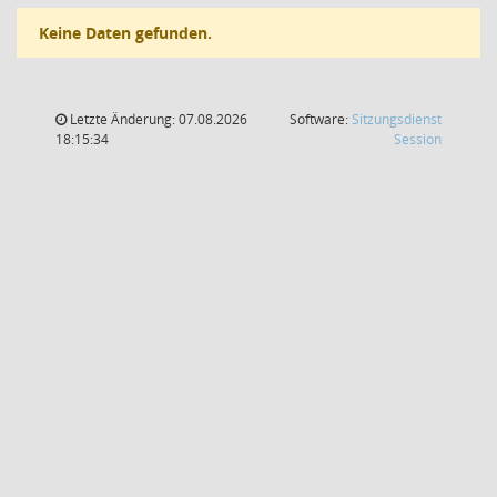
Keine Daten gefunden.
Letzte Änderung: 07.08.2026
Software:
Sitzungsdienst
(Wird in
18:15:34
Session