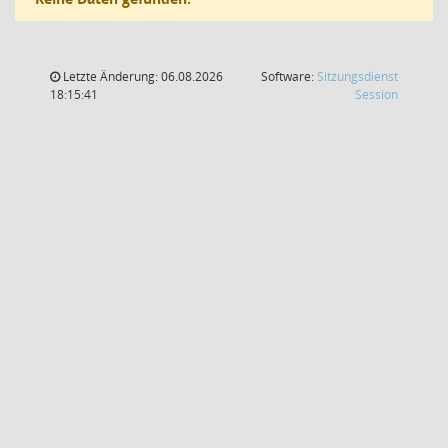
Letzte Änderung: 06.08.2026
Software:
Sitzungsdienst
(Wird in
18:15:41
Session