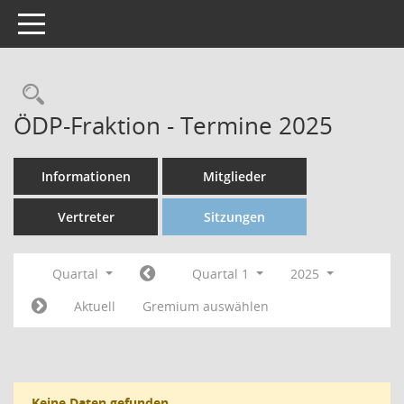
Toggle navigation
ÖDP-Fraktion - Termine 2025
Informationen
Mitglieder
Vertreter
Sitzungen
Quartal
Quartal 1
2025
Aktuell
Gremium auswählen
Keine Daten gefunden.