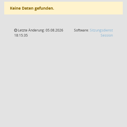
Keine Daten gefunden.
Letzte Änderung: 05.08.2026
Software:
Sitzungsdienst
(Wird in
18:15:35
Session