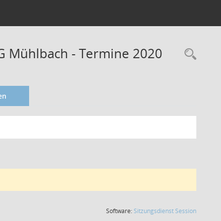
 Mühlbach - Termine 2020
en
(Wird in
Software:
Sitzungsdienst
Session