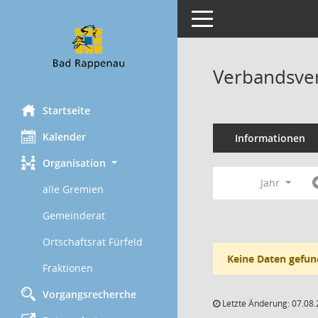
Toggle navigation
Verbandsve
Startseite
Kalender
Informationen
Organisation
Jahr
alle Gremien
Gemeinderat
Ortschaftsrat Fürfeld
Keine Daten gefun
Fraktionen
Vorgangsrecherche
Letzte Änderung: 07.08.