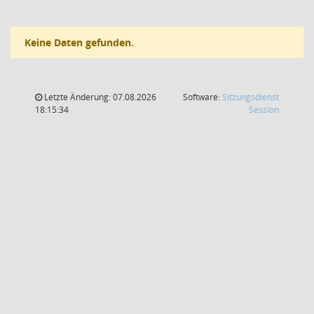
Keine Daten gefunden.
Letzte Änderung: 07.08.2026
Software:
Sitzungsdienst
(Wird in
18:15:34
Session