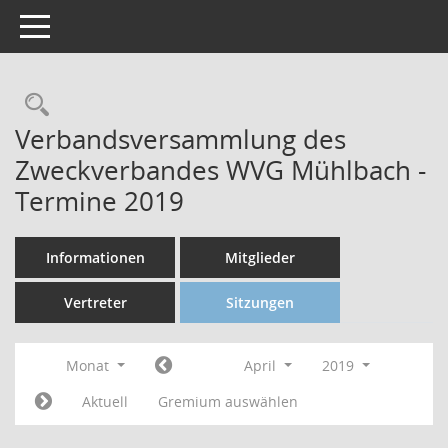
Toggle navigation
Verbandsversammlung des
Zweckverbandes WVG Mühlbach -
Termine 2019
Informationen
Mitglieder
Vertreter
Sitzungen
Monat
April
2019
Aktuell
Gremium auswählen