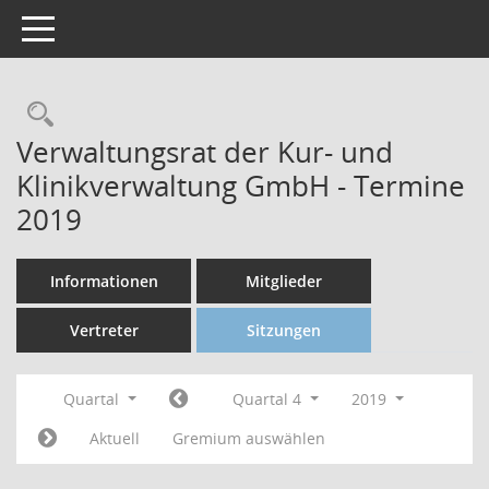
Toggle navigation
Verwaltungsrat der Kur- und
Klinikverwaltung GmbH - Termine
2019
Informationen
Mitglieder
Vertreter
Sitzungen
Quartal
Quartal 4
2019
Aktuell
Gremium auswählen