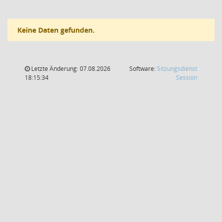
Keine Daten gefunden.
Letzte Änderung: 07.08.2026
Software:
Sitzungsdienst
(Wird in
18:15:34
Session