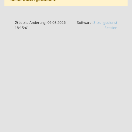
Letzte Änderung: 06.08.2026
Software:
Sitzungsdienst
(Wird in
18:15:41
Session