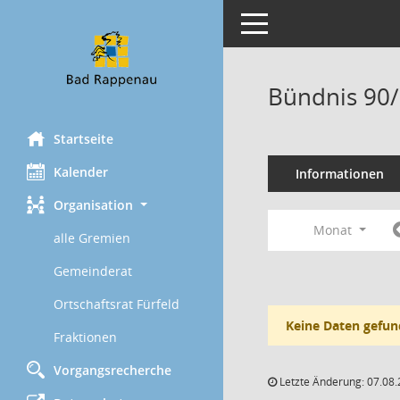
Toggle navigation
Bündnis 90/
Startseite
Kalender
Informationen
Organisation
Monat
alle Gremien
Gemeinderat
Ortschaftsrat Fürfeld
Keine Daten gefun
Fraktionen
Vorgangsrecherche
Letzte Änderung: 07.08.