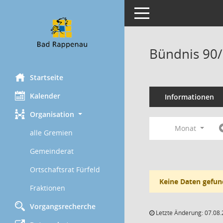
Toggle navigation
Bündnis 90/
Startseite
Kalender
Informationen
Organisation
Monat
alle Gremien
Gemeinderat
Ortschaftsrat Fürfeld
Keine Daten gefun
Fraktionen
Vorgangsrecherche
Letzte Änderung: 07.08.