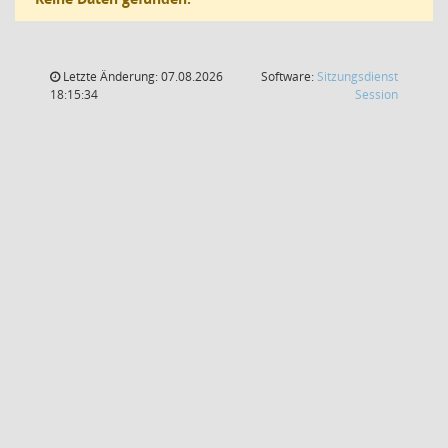
Letzte Änderung: 07.08.2026
Software:
Sitzungsdienst
(Wird in
18:15:34
Session