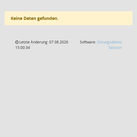
Keine Daten gefunden.
Letzte Änderung: 07.08.2026
Software:
Sitzungsdienst
(Wird in
15:00:34
Session