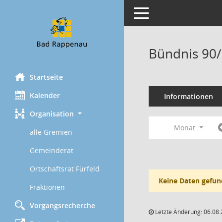
Toggle navigation
Bündnis 90/
Startseite
Kalender
Informationen
Organisation
Monat
alle Gremien
Gemeinderat
Ortschaftsrat Fürfeld
Keine Daten gefun
Fraktionen
Vorgangsrecherche
Letzte Änderung: 06.08.