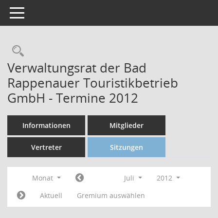
Toggle navigation
Verwaltungsrat der Bad
Rappenauer Touristikbetrieb
GmbH - Termine 2012
Informationen
Mitglieder
Vertreter
Sitzungen
Monat
Juli
2012
Aktuell
Gremium auswählen