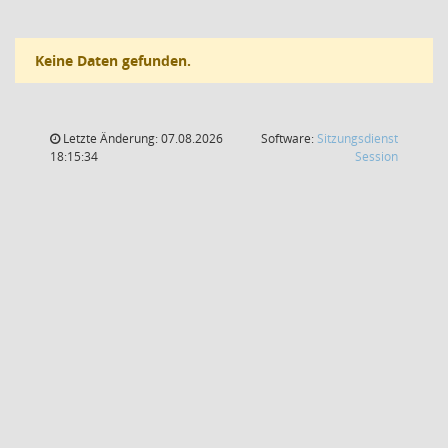
Keine Daten gefunden.
Letzte Änderung: 07.08.2026
Software:
Sitzungsdienst
(Wird in
18:15:34
Session