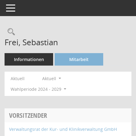
Toggle navigation
Rechercheauswahl
Frei, Sebastian
Informationen
Mitarbeit
Aktuell
Aktuell
Wahlperiode 2024 - 2029
VORSITZENDER
Verwaltungsrat der Kur- und Klinikverwaltung GmbH