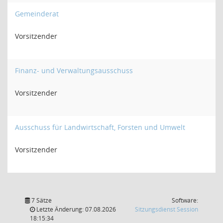
Gemeinderat
Vorsitzender
Finanz- und Verwaltungsausschuss
Vorsitzender
Ausschuss für Landwirtschaft, Forsten und Umwelt
Vorsitzender
7 Sätze
Software:
(Wird in
Letzte Änderung: 07.08.2026
Sitzungsdienst
Session
18:15:34