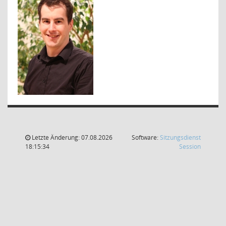
Letzte Änderung: 07.08.2026
Software:
Sitzungsdienst
(Wird in
18:15:34
Session