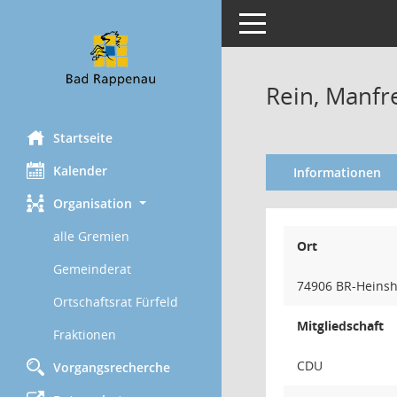
Toggle navigation
Rein, Manfr
Startseite
Kalender
Informationen
Organisation
alle Gremien
Ort
Gemeinderat
74906 BR-Heins
Ortschaftsrat Fürfeld
Mitgliedschaft
Fraktionen
CDU
Vorgangsrecherche