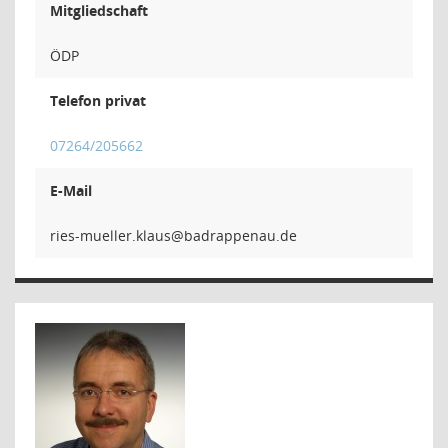
Mitgliedschaft
ÖDP
Telefon privat
07264/205662
E-Mail
sualk.rel