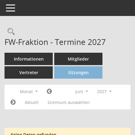
Toggle navigation
FW-Fraktion - Termine 2027
Informationen
Mitglieder
Vertreter
Sitzungen
Monat
Juni
2027
Aktuell
Gremium auswählen
Keine Daten gefunden.