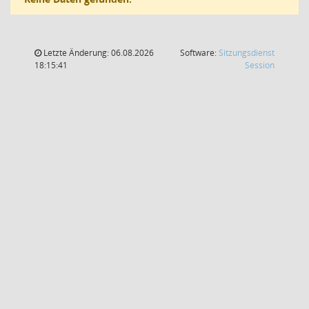
Letzte Änderung: 06.08.2026
Software:
Sitzungsdienst
(Wird in
18:15:41
Session