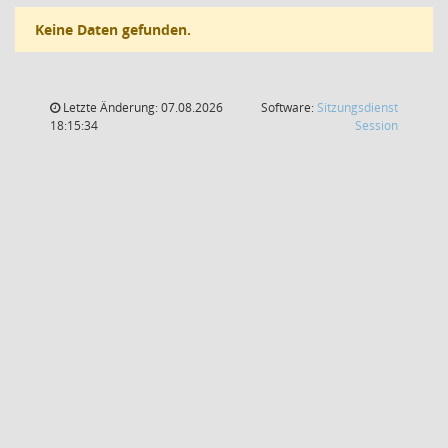
Keine Daten gefunden.
Letzte Änderung: 07.08.2026
Software:
Sitzungsdienst
(Wird in
18:15:34
Session