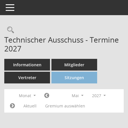
Toggle navigation
Technischer Ausschuss - Termine
2027
Informationen
Mitglieder
Vertreter
Sitzungen
Monat
Mai
2027
Aktuell
Gremium auswählen