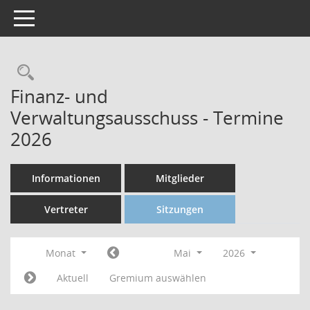
Toggle navigation
Finanz- und
Verwaltungsausschuss - Termine
2026
Informationen
Mitglieder
Vertreter
Sitzungen
Monat
Mai
2026
Aktuell
Gremium auswählen