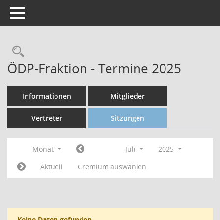
Toggle navigation
ÖDP-Fraktion - Termine 2025
Informationen
Mitglieder
Vertreter
Sitzungen
Monat
Juli
2025
Aktuell
Gremium auswählen
Keine Daten gefunden.