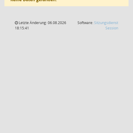
Letzte Änderung: 06.08.2026
Software:
Sitzungsdienst
(Wird in
18:15:41
Session