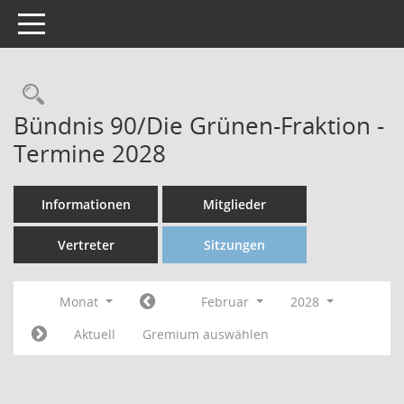
Toggle navigation
Bündnis 90/Die Grünen-Fraktion -
Termine 2028
Informationen
Mitglieder
Vertreter
Sitzungen
Monat
Februar
2028
Aktuell
Gremium auswählen