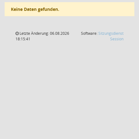
Keine Daten gefunden.
Letzte Änderung: 06.08.2026
Software:
Sitzungsdienst
(Wird in
18:15:41
Session