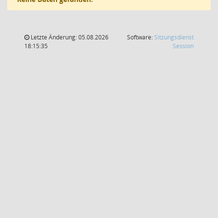
Letzte Änderung: 05.08.2026
Software:
Sitzungsdienst
(Wird in
18:15:35
Session